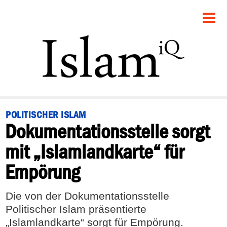
STARTSEITE
POLITIK
PANORAMA
GESELLSCHAFT
POLITISCHER ISLAM
Dokumentationsstelle sorgt
RECHT
mit „Islamlandkarte“ für
FEUILLETON
Empörung
DEBATTE
Die von der Dokumentationsstelle
Politischer Islam präsentierte
„Islamlandkarte“ sorgt für Empörung.