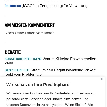
„IGGÖ“ im Zeugnis sorgt für Verwirrung
ÖSTERREICH
AM MEISTEN KOMMENTIERT
Noch keine Daten vorhanden.
DEBATTE
KÜNSTLICHE INTELLIGENZ
Warum KI keine Fatwas erteilen
kann
BEGRIFFLICHKEIT
Streit um den Begriff Islamfeindlichkeit
lenkt vom Problem ab
MARŠ MIRA
„In Bosnien endet der Weg, doch die
Wir schätzen Ihre Privatsphäre
Verantwortung bleibt“
ISLAMISCHE FAKULTÄT IN MÜNSTER
Eine kritische Schwelle für
Wir verwenden Cookies, um Ihr Surferlebnis zu verbessern,
die deutsche Religionspolitik
personalisierte Anzeigen oder Inhalte einzusetzen und
GASTBEITRAG
Warum die muslimische Welt eine neue
unseren Datenverkehr zu analysieren. Wenn Sie auf „Alle