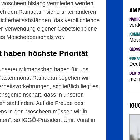
n Moscheen bislang vermieden werden.
AM 
rch den Ramadan“ siehe unter anderem
NACH
icherheitsabständen, das verpflichtende
verd
r Verwendung eigener Gebetsteppiche
KOMM
des Moscheepersonals vor.
Mosc
GLOS
 haben höchste Priorität
#BRAN
Deut
unserer Mitmenschen haben für uns
DEUTS
en Fastenmonat Ramadan begehen wir
mein
rheitsvorkehrungen, schließlich liegt es
ensgemeinschaft, dass in unseren
n stattfinden. Auf die Freude des
IQU
ens in den Moscheen müssen wir in
chten“, so IGGÖ-Präsident Ümit Vural in