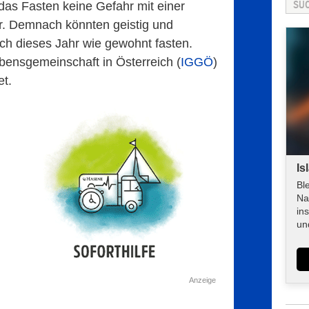
das Fasten keine Gefahr mit einer
ar. Demnach könnten geistig und
h dieses Jahr wie gewohnt fasten.
bensgemeinschaft in Österreich (
IGGÖ
)
et.
Is
Bl
Na
in
un
Anzeige