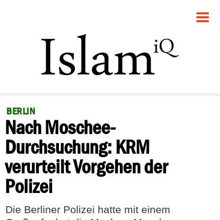
STARTSEITE
POLITIK
GESELLSCHAFT
PANORAMA
BERLIN
Nach Moschee-
RECHT
Durchsuchung: KRM
FEUILLETON
verurteilt Vorgehen der
DEBATTE
Polizei
Die Berliner Polizei hatte mit einem