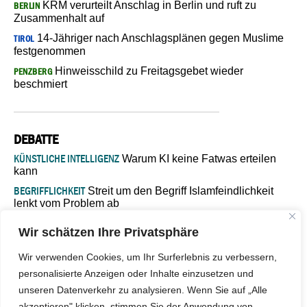
KRM verurteilt Anschlag in Berlin und ruft zu
BERLIN
Zusammenhalt auf
14-Jähriger nach Anschlagsplänen gegen Muslime
TIROL
festgenommen
Hinweisschild zu Freitagsgebet wieder
PENZBERG
beschmiert
DEBATTE
KÜNSTLICHE INTELLIGENZ
Warum KI keine Fatwas erteilen
kann
BEGRIFFLICHKEIT
Streit um den Begriff Islamfeindlichkeit
lenkt vom Problem ab
MARŠ MIRA
„In Bosnien endet der Weg, doch die
Wir schätzen Ihre Privatsphäre
Verantwortung bleibt“
ISLAMISCHE FAKULTÄT IN MÜNSTER
Eine kritische Schwelle für
Wir verwenden Cookies, um Ihr Surferlebnis zu verbessern,
die deutsche Religionspolitik
personalisierte Anzeigen oder Inhalte einzusetzen und
GASTBEITRAG
Warum die muslimische Welt eine neue
unseren Datenverkehr zu analysieren. Wenn Sie auf „Alle
Soziologie braucht
akzeptieren" klicken, stimmen Sie der Anwendung von