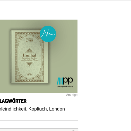
Anzeige
LAGWÖRTER
mfeindlichkeit
,
Kopftuch
,
London