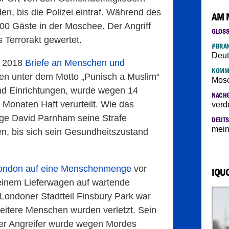
en, bis die Polizei eintraf. Während des
AM 
300 Gäste in der Moschee. Der Angriff
GLOS
s Terrorakt gewertet.
#BRAN
Deut
z 2018
Briefe an Menschen und
KOMM
nen unter dem Motto „Punisch a Muslim“
Mosc
d Einrichtungen, wurde wegen 14
NACH
 Monaten Haft verurteilt. Wie das
verd
hrige David Parnham seine Strafe
DEUTS
mein
n, bis sich sein Gesundheitszustand
London auf eine Menschenmenge
vor
IQU
 einem Lieferwagen auf wartende
ondoner Stadtteil Finsbury Park war
eitere Menschen wurden verletzt. Sein
Der Angreifer wurde wegen Mordes