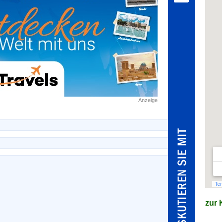
Anzeige
zur K