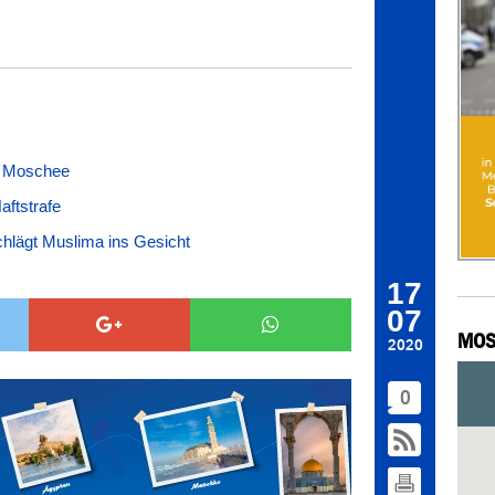
ie Moschee
aftstrafe
hlägt Muslima ins Gesicht
17
07
MOS
2020
0