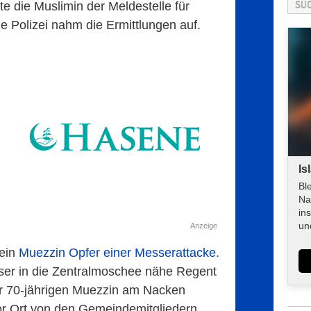
e die Muslimin der Meldestelle für
ie Polizei nahm die Ermittlungen auf.
Is
Bl
Na
in
un
Anzeige
 ein
Muezzin Opfer einer Messerattacke
.
ser in die Zentralmoschee nähe Regent
er 70-jährigen Muezzin am Nacken
or Ort von den Gemeindemitgliedern