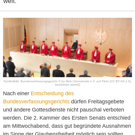
weit.
Symbolbild: Bundesverfassungsgericht © by
Mehr Demokratie e.V.
auf
Flickr
(CC BY-SA 2.0)
,
bearbeitet islamiQ
Nach einer
Entscheidung des
Bundesverfassungsgerichts
dürfen Freitagsgebete
und andere Gottesdienste nicht pauschal verboten
werden. Die 2. Kammer des Ersten Senats entschied
am Mittwochabend, dass gut begründete Ausnahmen
im Sinne der Glaubensfreiheit möglich sein sollten,