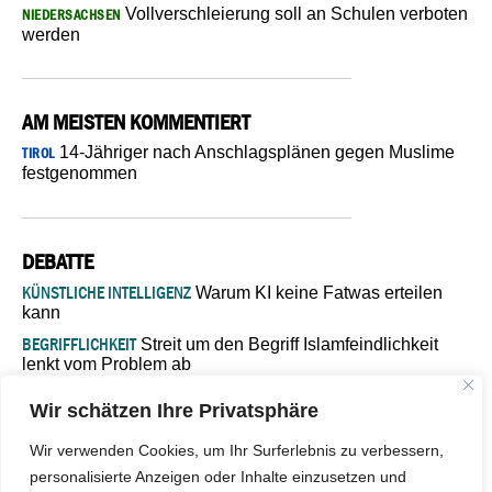
Vollverschleierung soll an Schulen verboten
NIEDERSACHSEN
werden
AM MEISTEN KOMMENTIERT
14-Jähriger nach Anschlagsplänen gegen Muslime
TIROL
festgenommen
DEBATTE
KÜNSTLICHE INTELLIGENZ
Warum KI keine Fatwas erteilen
kann
BEGRIFFLICHKEIT
Streit um den Begriff Islamfeindlichkeit
lenkt vom Problem ab
MARŠ MIRA
„In Bosnien endet der Weg, doch die
Wir schätzen Ihre Privatsphäre
Verantwortung bleibt“
ISLAMISCHE FAKULTÄT IN MÜNSTER
Eine kritische Schwelle für
Wir verwenden Cookies, um Ihr Surferlebnis zu verbessern,
die deutsche Religionspolitik
personalisierte Anzeigen oder Inhalte einzusetzen und