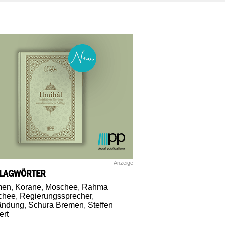
Anzeige
LAGWÖRTER
men
,
Korane
,
Moschee
,
Rahma
chee
,
Regierungssprecher
,
ändung
,
Schura Bremen
,
Steffen
ert