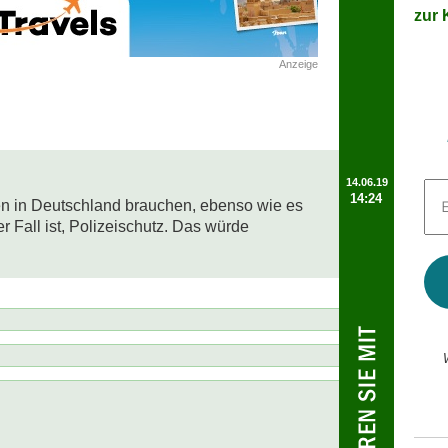
zur K
Anzeige
14.06.19
E-
14:24
Mai
 in Deutschland brauchen, ebenso wie es 
Adr
 Fall ist, Polizeischutz. Das würde 
*