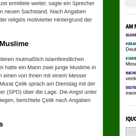
ei ermittele weiter, sagte ein Sprecher
en neuen Sachstand. Nach Angaben
er religiös motivierter Hintergrund der
AM 
GLOS
 Muslime
#BRAN
Deut
iteren mutmaßlich islamfeindlichen
KOMM
Mosc
ei hatte ein Mann zwei junge Muslime in
NACH
nn einen von ihnen mit einem Messer
verd
 Murat Çelik sprach am Dienstag mit der
DEUTS
er (SPD) über die Lage. Die Angst unter
mein
iegen, berichtete Çelik nach Angaben
IQU
s