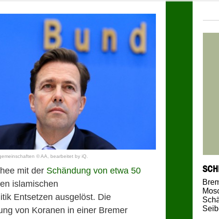
sgemeinschaften © AA, bearbeitet by iQ.
SCH
chee mit der
Schändung von etwa 50
Bre
den islamischen
Mos
tik Entsetzen ausgelöst. Die
Sch
Seib
ung von Koranen in einer Bremer