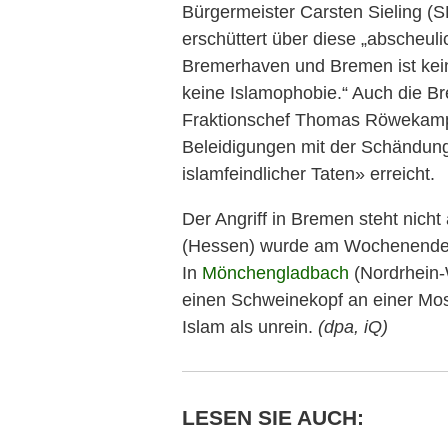
Bürgermeister Carsten Sieling (SP
erschüttert über diese „abscheuli
Bremerhaven und Bremen ist kein
keine Islamophobie.“ Auch die Br
Fraktionschef Thomas Röwekamp
Beleidigungen mit der Schändun
islamfeindlicher Taten» erreicht.
Der Angriff in Bremen steht nicht 
(Hessen) wurde am Wochenende e
In
Mönchengladbach
(Nordrhein-
einen Schweinekopf an einer Mos
Islam
als unrein.
(dpa, iQ)
LESEN SIE AUCH: