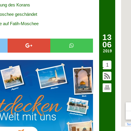
dung des Korans
Moschee geschändet
ke auf Fatih-Moschee
13
06
2019
1