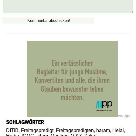
Anzeige
SCHLAGWÖRTER
DITIB
,
Freitagspredigt
,
Freitagspredigten
,
haram
,
Helal
,
Hutba
,
IGMG
,
Islam
,
Muslime
,
VIKZ
,
Zakat