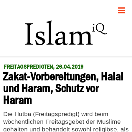
STARTSEITE
POLITIK
GESELLSCHAFT
PANORAMA
FREITAGSPREDIGTEN, 26.04.2019
Zakat-Vorbereitungen, Halal
RECHT
und Haram, Schutz vor
FEUILLETON
Haram
DEBATTE
Die Hutba (Freitagspredigt) wird beim
wöchentlichen Freitagsgebet der Muslime
gehalten und behandelt sowohl religiöse, als