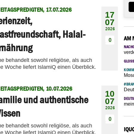
EITAGSPREDIGTEN, 17.07.2026
17
erienzeit,
07
2026
astfreundschaft, Halal-
AM 
0
rnährung
NACH
verd
me behandelt sowohl religiöse, als auch
GLOS
e Woche liefert IslamiQ einen Überblick.
KOMM
Mosc
#BRAN
EITAGSPREDIGTEN, 10.07.2026
Deut
10
amilie und authentische
DEUTS
07
mein
2026
issen
0
me behandelt sowohl religiöse, als auch
IQU
e Woche liefert IslamiQ einen Überblick.