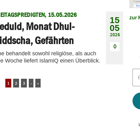
EITAGSPREDIGTEN, 15.05.2026
zur K
15
eduld, Monat Dhul-
05
2026
iddscha, Gefährten
0
me behandelt sowohl religiöse, als auch
e Woche liefert IslamiQ einen Überblick.
E-
Mai
Adr
1
2
3
›
»
*