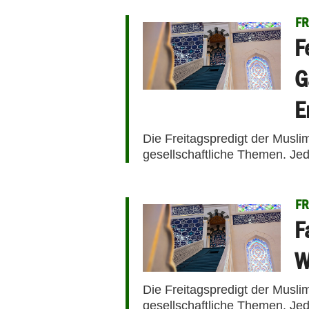
FR
F
G
E
Die Freitagspredigt der Musli
gesellschaftliche Themen. Jed
FR
F
W
Die Freitagspredigt der Musli
gesellschaftliche Themen. Jed