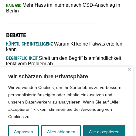
Mehr Hass im Internet nach CSD-Anschlag in
HATE AND
Berlin
DEBATTE
KÜNSTLICHE INTELLIGENZ
Warum KI keine Fatwas erteilen
kann
BEGRIFFLICHKEIT
Streit um den Begriff Islamfeindlichkeit
lenkt vom Problem ab
MARŠ MIRA
„In Bosnien endet der Weg, doch die
Wir schätzen Ihre Privatsphäre
Verantwortung bleibt“
ISLAMISCHE FAKULTÄT IN MÜNSTER
Eine kritische Schwelle für
Wir verwenden Cookies, um Ihr Surferlebnis zu verbessern,
die deutsche Religionspolitik
personalisierte Anzeigen oder Inhalte einzusetzen und
GASTBEITRAG
Warum die muslimische Welt eine neue
unseren Datenverkehr zu analysieren. Wenn Sie auf „Alle
Soziologie braucht
akzeptieren" klicken, stimmen Sie der Anwendung von
Cookies zu.
© 2026 - IslamiQ. Alle Rechte vorbehalten.
Anpassen
Alles ablehnen
Alle akzeptieren
Kontakt
|
Impressum
|
Barrierefreiheit
|
Jobs
|
Netiquette
|
Mediadaten
|