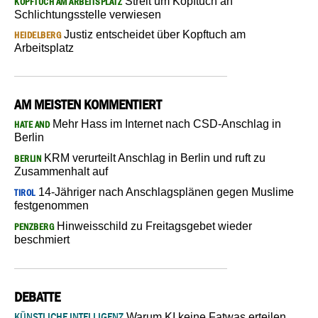
Streit um Kopftuch an
KOPFTUCH AM ARBEITSPLATZ
Schlichtungsstelle verwiesen
Justiz entscheidet über Kopftuch am
HEIDELBERG
Arbeitsplatz
AM MEISTEN KOMMENTIERT
Mehr Hass im Internet nach CSD-Anschlag in
HATE AND
Berlin
KRM verurteilt Anschlag in Berlin und ruft zu
BERLIN
Zusammenhalt auf
14-Jähriger nach Anschlagsplänen gegen Muslime
TIROL
festgenommen
Hinweisschild zu Freitagsgebet wieder
PENZBERG
beschmiert
DEBATTE
KÜNSTLICHE INTELLIGENZ
Warum KI keine Fatwas erteilen