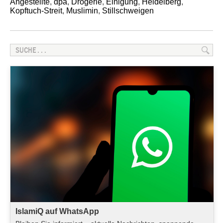
Angestellte
,
dpa
,
Drogerie
,
Einigung
,
Heidelberg
,
Kopftuch-Streit
,
Muslimin
,
Stillschweigen
IslamiQ auf WhatsApp