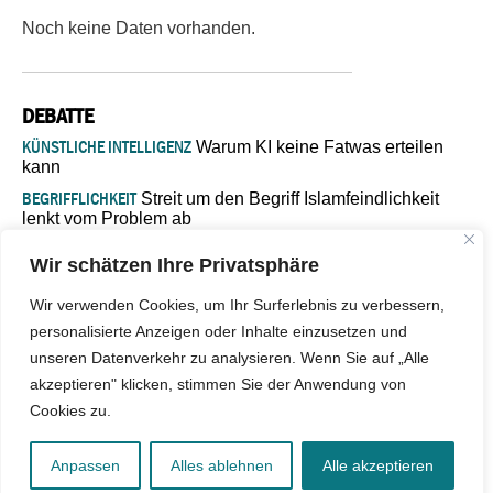
Noch keine Daten vorhanden.
DEBATTE
KÜNSTLICHE INTELLIGENZ
Warum KI keine Fatwas erteilen
kann
BEGRIFFLICHKEIT
Streit um den Begriff Islamfeindlichkeit
lenkt vom Problem ab
MARŠ MIRA
„In Bosnien endet der Weg, doch die
Wir schätzen Ihre Privatsphäre
Verantwortung bleibt“
ISLAMISCHE FAKULTÄT IN MÜNSTER
Eine kritische Schwelle für
Wir verwenden Cookies, um Ihr Surferlebnis zu verbessern,
die deutsche Religionspolitik
personalisierte Anzeigen oder Inhalte einzusetzen und
GASTBEITRAG
Warum die muslimische Welt eine neue
unseren Datenverkehr zu analysieren. Wenn Sie auf „Alle
Soziologie braucht
akzeptieren" klicken, stimmen Sie der Anwendung von
Cookies zu.
© 2026 - IslamiQ. Alle Rechte vorbehalten.
Anpassen
Alles ablehnen
Alle akzeptieren
Kontakt
|
Impressum
|
Barrierefreiheit
|
Jobs
|
Netiquette
|
Mediadaten
|
Datenschutz