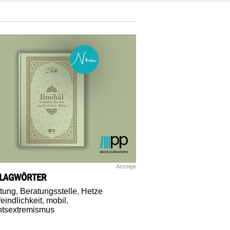
Anzeige
LAGWÖRTER
tung
,
Beratungsstelle
,
Hetze
feindlichkeit
,
mobil
,
tsextremismus