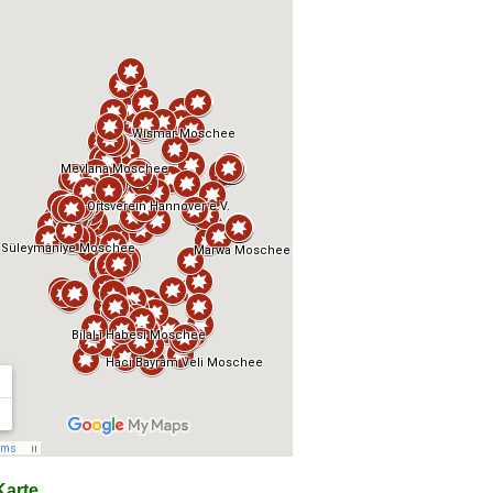
arte...