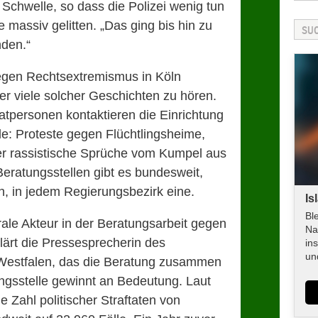
r Schwelle, so dass die Polizei wenig tun
 massiv gelitten. „Das ging bis hin zu
nden.“
gegen Rechtsextremismus in Köln
er viele solcher Geschichten zu hören.
atpersonen kontaktieren die Einrichtung
le: Proteste gegen Flüchtlingsheime,
r rassistische Sprüche vom Kumpel aus
eratungsstellen gibt es bundesweit,
n, in jedem Regierungsbezirk eine.
Is
Bl
rale Akteur in der Beratungsarbeit gegen
Na
ärt die Pressesprecherin des
in
un
-Westfalen, das die Beratung zusammen
ngsstelle gewinnt an Bedeutung. Laut
e Zahl politischer Straftaten von