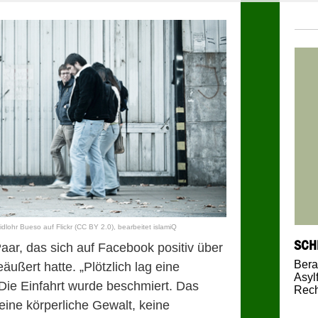
idlohr Bueso
auf
Flickr
(CC BY 2.0)
, bearbeitet islamiQ
SCH
 Paar, das sich auf Facebook positiv über
Bera
ußert hatte. „Plötzlich lag eine
Asyl
 Die Einfahrt wurde beschmiert. Das
Rech
eine körperliche Gewalt, keine