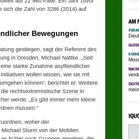
weit auf 22 960 Fälle. Ein Jahr zuvor
 sich die Zahl von 3286 (2014) auf
AM 
#BRAN
indlicher Bewegungen
Deut
GLOS
atung gestiegen, sagt der Referent des
KOMM
ng in Dresden, Michael Nattke. „Seit
Mosc
eine starke Zunahme asylfeindlicher
NACH
itiativen wollen wissen, wie sie mit
verd
umgehen können“, berichtet er. Weitere
DEUTS
mein
die rechtsextremistische Szene in
cher werde. „Es gibt immer mehr kleine
ordnen müssen.“
IQU
zuordnen, woher der
Michael Sturm von der Mobilen
e es früher noch Gruppen gegeben, die