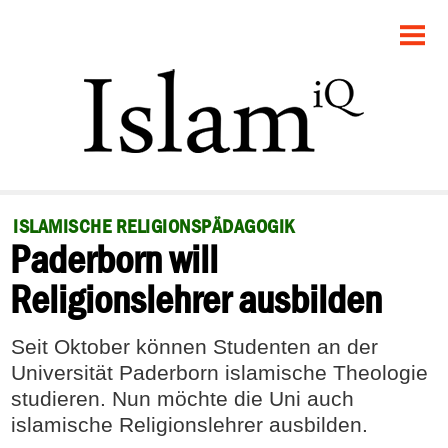
STARTSEITE
POLITIK
GESELLSCHAFT
PANORAMA
ISLAMISCHE RELIGIONSPÄDAGOGIK
Paderborn will
RECHT
Religionslehrer ausbilden
FEUILLETON
Seit Oktober können Studenten an der
DEBATTE
Universität Paderborn islamische Theologie
studieren. Nun möchte die Uni auch
islamische Religionslehrer ausbilden.