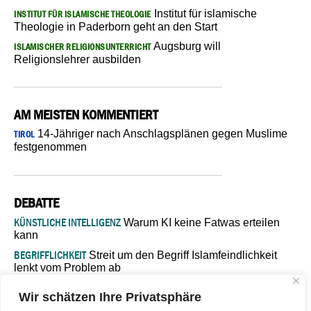
Institut für islamische
INSTITUT FÜR ISLAMISCHE THEOLOGIE
Theologie in Paderborn geht an den Start
Augsburg will
ISLAMISCHER RELIGIONSUNTERRICHT
Religionslehrer ausbilden
AM MEISTEN KOMMENTIERT
14-Jähriger nach Anschlagsplänen gegen Muslime
TIROL
festgenommen
DEBATTE
KÜNSTLICHE INTELLIGENZ
Warum KI keine Fatwas erteilen
kann
BEGRIFFLICHKEIT
Streit um den Begriff Islamfeindlichkeit
lenkt vom Problem ab
MARŠ MIRA
„In Bosnien endet der Weg, doch die
Wir schätzen Ihre Privatsphäre
Verantwortung bleibt“