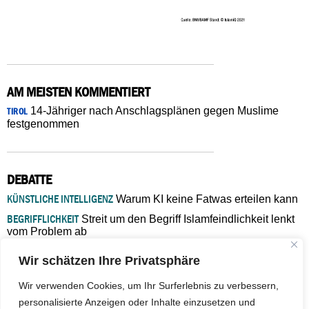
AM MEISTEN KOMMENTIERT
14-Jähriger nach Anschlagsplänen gegen Muslime
TIROL
festgenommen
DEBATTE
KÜNSTLICHE INTELLIGENZ
Warum KI keine Fatwas erteilen kann
BEGRIFFLICHKEIT
Streit um den Begriff Islamfeindlichkeit lenkt
vom Problem ab
MARŠ MIRA
„In Bosnien endet der Weg, doch die
Wir schätzen Ihre Privatsphäre
Verantwortung bleibt“
ISLAMISCHE FAKULTÄT IN MÜNSTER
Eine kritische Schwelle für
Wir verwenden Cookies, um Ihr Surferlebnis zu verbessern,
die deutsche Religionspolitik
personalisierte Anzeigen oder Inhalte einzusetzen und