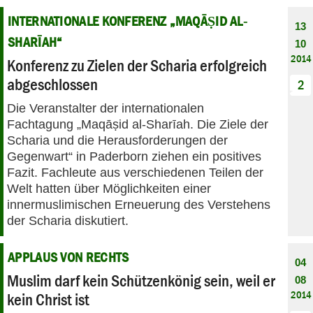
INTERNATIONALE KONFERENZ „MAQĀṢID AL‐
13
SHARĪAH“
10
2014
Konferenz zu Zielen der Scharia erfolgreich
abgeschlossen
2
Die Veranstalter der internationalen
Fachtagung „Maqāṣid al‐Sharīah. Die Ziele der
Scharia und die Herausforderungen der
Gegenwart“ in Paderborn ziehen ein positives
Fazit. Fachleute aus verschiedenen Teilen der
Welt hatten über Möglichkeiten einer
innermuslimischen Erneuerung des Verstehens
der Scharia diskutiert.
APPLAUS VON RECHTS
04
Muslim darf kein Schützenkönig sein, weil er
08
2014
kein Christ ist