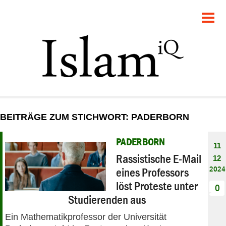
POLITIK
GESELLSCHAFT
STARTSEITE
FEUILLETON
BEITRÄGE ZUM STICHWORT: PADERBORN
RECHT
PADERBORN
11
DEBATTE
Rassistische E-Mail
12
2024
eines Professors
PANORAMA
löst Proteste unter
0
Studierenden aus
Ein Mathematikprofessor der Universität