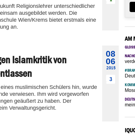
Zukunft Religionslehrer unterschiedlicher
einsam ausgebildet werden. Die
schule Wien/Krems bietet erstmals eine
dung an.
AM 
GLOS
08
NACH
en Islamkritik von
06
verd
2015
ntlassen
#BRAN
Deut
3
KOMM
eines muslimischen Schülers hin, wurde
Mosc
inde verwiesen. Ihm wird vorgeworfen
DEUTS
nungen geäußert zu haben. Der
mein
eim Verwaltungsgericht.
IQU