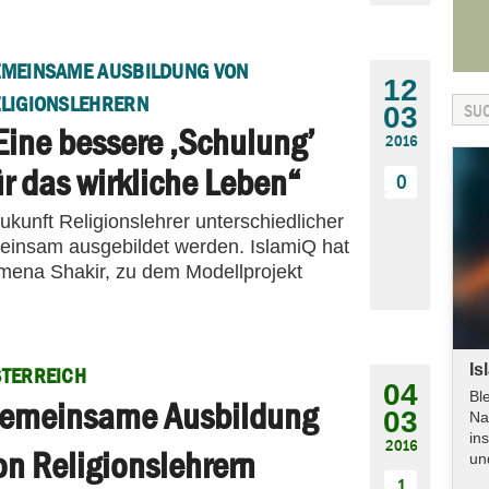
MEINSAME AUSBILDUNG VON
12
LIGIONSLEHRERN
03
Eine bessere ‚Schulung’
2016
ür das wirkliche Leben“
0
Zukunft Religionslehrer unterschiedlicher
einsam ausgebildet werden. IslamiQ hat
 Amena Shakir, zu dem Modellprojekt
Is
TERREICH
04
Bl
emeinsame Ausbildung
03
Na
in
2016
on Religionslehrern
un
1