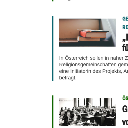
GE
RE
„
f
In Österreich sollen in naher 
Religionsgemeinschaften gem
eine Initiatorin des Projekts,
befragt.
ÖS
G
v