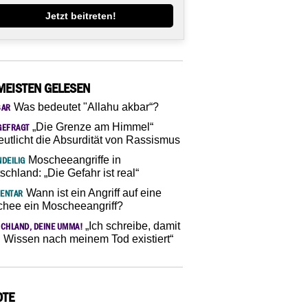
Jetzt beitreten!
MEISTEN GELESEN
Was bedeutet "Allahu akbar“?
SAR
„Die Grenze am Himmel“
GEFRAGT
eutlicht die Absurdität von Rassismus
Moscheeangriffe in
DEILIG
schland: „Die Gefahr ist real“
Wann ist ein Angriff auf eine
ENTAR
hee ein Moscheeangriff?
„Ich schreibe, damit
CHLAND, DEINE UMMA!
 Wissen nach meinem Tod existiert“
OTE