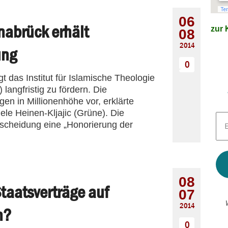
06
snabrück erhält
zur K
08
2014
ung
0
 das Institut für Islamische Theologie
 langfristig zu fördern. Die
n in Millionenhöhe vor, erklärte
ele Heinen-Kljajic (Grüne). Die
E-
Entscheidung eine „Honorierung der
Mai
Adr
*
08
taatsverträge auf
07
2014
n?
0