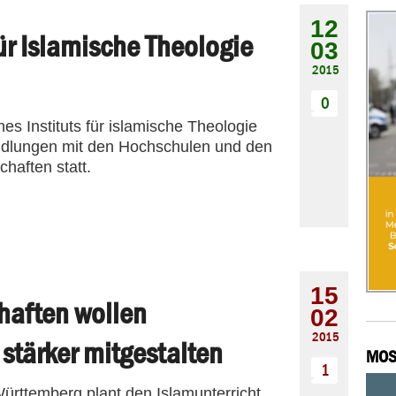
12
 für Islamische Theologie
03
2015
0
nes Instituts für islamische Theologie
andlungen mit den Hochschulen und den
haften statt.
15
haften wollen
02
2015
 stärker mitgestalten
MOS
1
rttemberg plant den Islamunterricht