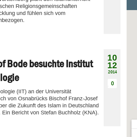
ischen Religionsgemeinschaften
icklung und fühlen sich vom
inbezogen.
10
f Bode besuchte Institut
12
2014
logie
0
ologie (IIT) an der Universität
uch von Osnabrücks Bischof Franz-Josef
ber die Zukunft des Islam in Deutschland
g. Ein Bericht von Stefan Buchholz (KNA).