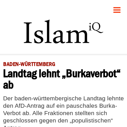
STARTSEITE
GESELLSCHAFT
POLITIK
PANORAMA
BADEN-WÜRTTEMBERG
Landtag lehnt „Burkaverbot“
RECHT
ab
FEUILLETON
Der baden-württembergische Landtag lehnte
DEBATTE
den AfD-Antrag auf ein pauschales Burka-
Verbot ab. Alle Fraktionen stellten sich
geschlossen gegen den „populistischen“