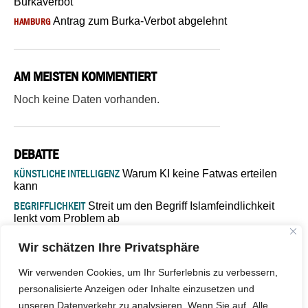
Burkaverbot
Antrag zum Burka-Verbot abgelehnt
HAMBURG
AM MEISTEN KOMMENTIERT
Noch keine Daten vorhanden.
DEBATTE
KÜNSTLICHE INTELLIGENZ
Warum KI keine Fatwas erteilen
kann
BEGRIFFLICHKEIT
Streit um den Begriff Islamfeindlichkeit
lenkt vom Problem ab
MARŠ MIRA
„In Bosnien endet der Weg, doch die
Wir schätzen Ihre Privatsphäre
Verantwortung bleibt“
ISLAMISCHE FAKULTÄT IN MÜNSTER
Eine kritische Schwelle für
Wir verwenden Cookies, um Ihr Surferlebnis zu verbessern,
die deutsche Religionspolitik
personalisierte Anzeigen oder Inhalte einzusetzen und
GASTBEITRAG
Warum die muslimische Welt eine neue
unseren Datenverkehr zu analysieren. Wenn Sie auf „Alle