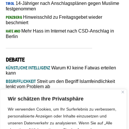
14-Jähriger nach Anschlagsplänen gegen Muslime
TIROL
festgenommen
Hinweisschild zu Freitagsgebet wieder
PENZBERG
beschmiert
Mehr Hass im Internet nach CSD-Anschlag in
HATE AND
Berlin
DEBATTE
KÜNSTLICHE INTELLIGENZ
Warum KI keine Fatwas erteilen
kann
BEGRIFFLICHKEIT
Streit um den Begriff Islamfeindlichkeit
lenkt vom Problem ab
MARŠ MIRA
„In Bosnien endet der Weg, doch die
Wir schätzen Ihre Privatsphäre
Verantwortung bleibt“
ISLAMISCHE FAKULTÄT IN MÜNSTER
Eine kritische Schwelle für
Wir verwenden Cookies, um Ihr Surferlebnis zu verbessern,
die deutsche Religionspolitik
personalisierte Anzeigen oder Inhalte einzusetzen und
GASTBEITRAG
Warum die muslimische Welt eine neue
unseren Datenverkehr zu analysieren. Wenn Sie auf „Alle
Soziologie braucht