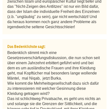
zwischen Islam und europäischer Kultur liegt tiefer und 
das "Nicht-Zeigen des Antlitzes" ist nur ein Bild dafür, 
dass der Islam die individuelle Freiheit des Einzelnen 
(z.b. "ungläubig" zu sein), gar nicht wertschätzt! Und 
da heraus kommen noch ganz andere Probleme als 
irgendwelche seltene Gesichtsschleier!
Das Bedenklichste sagt:
Bedenklich stimmt mich eine 
Gesetzesverschärfungsdiskussion, die nun schon seit 
über einem Jahrzehnt erbittert geführt wird und bei 
dem es um ausländische Frauen und ihre Kleidung 
geht, mal Kopftücher mal besonders lange wollende 
Mäntel,  mal Niqab,  jetzt Burka. 

Wie kommt die Mehrheitsgesellschaft dazu sich dafür 
zu interessieren mit welcher Gesinnung diese 
Kleidung getragen wird? 

Das ist schlichtweg Privatsache, es geht uns nichts an 
und solange sie die Grenzen der Sittlichkeit, und die 
hängen sehr tief in Deutschland, mit ihrer Kleidung 