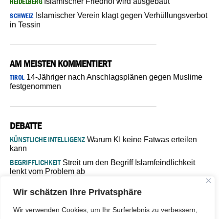
Islamischer Friedhof wird ausgebaut
HEIDELBERG
Islamischer Verein klagt gegen Verhüllungsverbot
SCHWEIZ
in Tessin
AM MEISTEN KOMMENTIERT
14-Jähriger nach Anschlagsplänen gegen Muslime
TIROL
festgenommen
DEBATTE
KÜNSTLICHE INTELLIGENZ
Warum KI keine Fatwas erteilen
kann
BEGRIFFLICHKEIT
Streit um den Begriff Islamfeindlichkeit
lenkt vom Problem ab
MARŠ MIRA
„In Bosnien endet der Weg, doch die
Wir schätzen Ihre Privatsphäre
Verantwortung bleibt“
ISLAMISCHE FAKULTÄT IN MÜNSTER
Eine kritische Schwelle für
Wir verwenden Cookies, um Ihr Surferlebnis zu verbessern,
die deutsche Religionspolitik