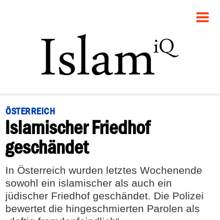
STARTSEITE
POLITIK
PANORAMA
GESELLSCHAFT
ÖSTERREICH
Islamischer Friedhof
RECHT
geschändet
FEUILLETON
In Österreich wurden letztes Wochenende
DEBATTE
sowohl ein islamischer als auch ein
jüdischer Friedhof geschändet. Die Polizei
bewertet die hingeschmierten Parolen als