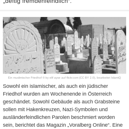
„deftig fremdenfeindlich“.
Ein muslimischer Friedhof © by
elif ayse
auf
flickr.com
(CC BY 2.0)
, bearbeitet IslamiQ
Sowohl ein islamischer, als auch ein jüdischer
Friedhof wurden am Wochenende in Österreich
geschändet. Sowohl Gebäude als auch Grabsteine
sollen mit Hakenkreuzen, Nazi-Symbolen und
ausländerfeindlichen Parolen beschmiert worden
sein, berichtet das Magazin „Voralberg Online“. Eine