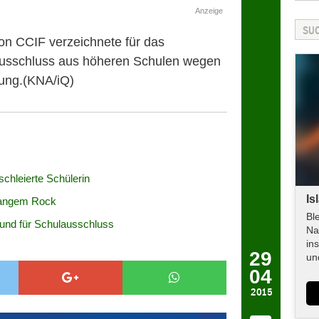
Anzeige
on CCIF verzeichnete für das
Ausschluss aus höheren Schulen wegen
nung.(KNA/iQ)
rschleierte Schülerin
Is
langem Rock
Bl
rund für Schulausschluss
Na
in
29
un
04
2015