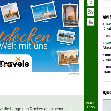
2
AM 
#BRAN
Deut
GLOS
KOMM
Mosc
NACH
verd
DEUTS
mein
Anzeige
IQU
29.04.15
13:55
etzt die Länge des Rockes auch schon seit 