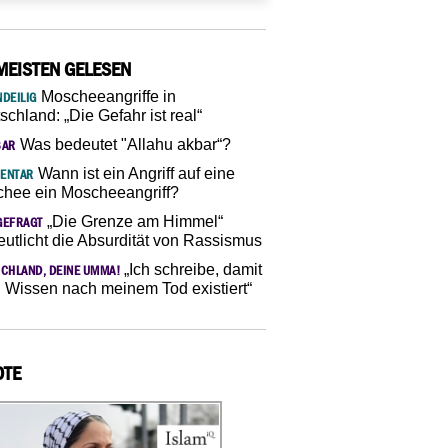
MEISTEN GELESEN
Moscheeangriffe in
DEILIG
schland: „Die Gefahr ist real“
Was bedeutet "Allahu akbar“?
SAR
Wann ist ein Angriff auf eine
ENTAR
hee ein Moscheeangriff?
„Die Grenze am Himmel“
GEFRAGT
eutlicht die Absurdität von Rassismus
„Ich schreibe, damit
CHLAND, DEINE UMMA!
 Wissen nach meinem Tod existiert“
OTE