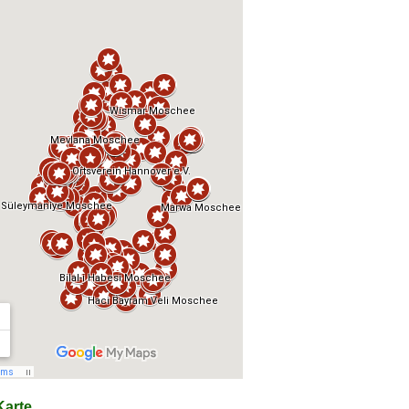
arte...