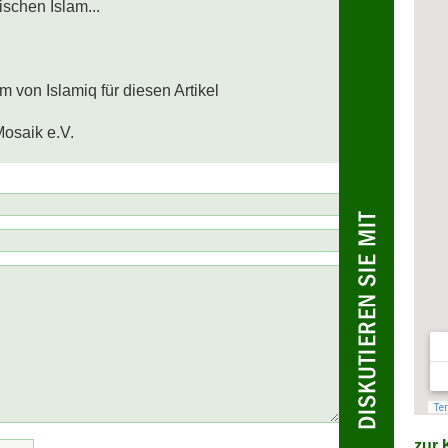
schen Islam...

von Islamiq für diesen Artikel

Mosaik e.V.
zur K