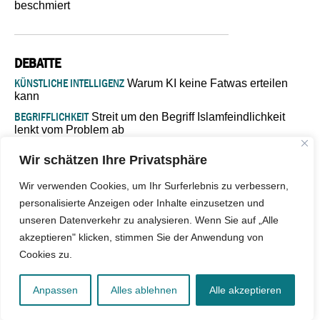
beschmiert
DEBATTE
KÜNSTLICHE INTELLIGENZ
Warum KI keine Fatwas erteilen
kann
BEGRIFFLICHKEIT
Streit um den Begriff Islamfeindlichkeit
lenkt vom Problem ab
MARŠ MIRA
„In Bosnien endet der Weg, doch die
Wir schätzen Ihre Privatsphäre
Verantwortung bleibt“
ISLAMISCHE FAKULTÄT IN MÜNSTER
Eine kritische Schwelle für
Wir verwenden Cookies, um Ihr Surferlebnis zu verbessern,
die deutsche Religionspolitik
personalisierte Anzeigen oder Inhalte einzusetzen und
GASTBEITRAG
Warum die muslimische Welt eine neue
unseren Datenverkehr zu analysieren. Wenn Sie auf „Alle
Soziologie braucht
akzeptieren" klicken, stimmen Sie der Anwendung von
Cookies zu.
© 2026 - IslamiQ. Alle Rechte vorbehalten.
Anpassen
Alles ablehnen
Alle akzeptieren
Kontakt
|
Impressum
|
Barrierefreiheit
|
Jobs
|
Netiquette
|
Mediadaten
|
Datenschutz