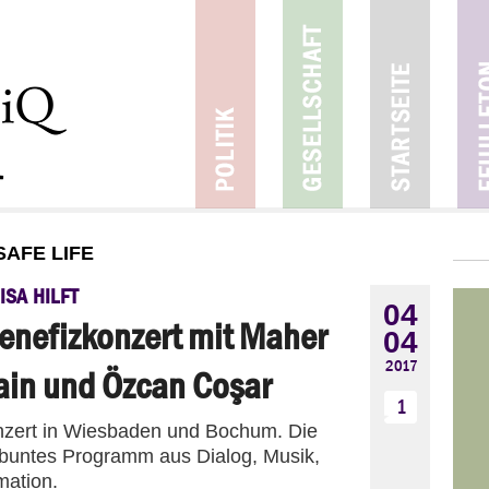
SAFE LIFE
ISA HILFT
04
enefizkonzert mit Maher
04
2017
ain und Özcan Coşar
1
onzert in Wiesbaden und Bochum. Die
rbuntes Programm aus Dialog, Musik,
mation.