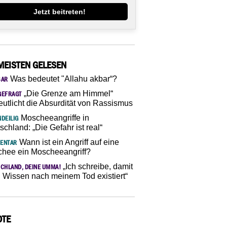
Jetzt beitreten!
MEISTEN GELESEN
Was bedeutet "Allahu akbar“?
SAR
„Die Grenze am Himmel“
GEFRAGT
eutlicht die Absurdität von Rassismus
Moscheeangriffe in
DEILIG
schland: „Die Gefahr ist real“
Wann ist ein Angriff auf eine
ENTAR
hee ein Moscheeangriff?
„Ich schreibe, damit
CHLAND, DEINE UMMA!
 Wissen nach meinem Tod existiert“
OTE