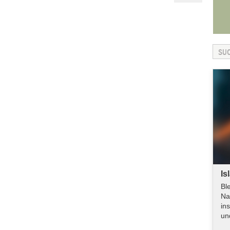
Is
Bl
Na
in
un