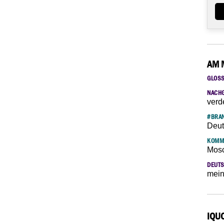
AM 
GLOS
NACH
verd
#BRAN
Deut
KOMM
Mosc
DEUTS
mein
IQU