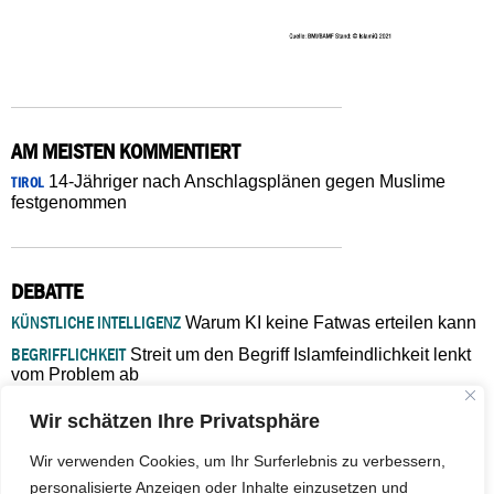
AM MEISTEN KOMMENTIERT
14-Jähriger nach Anschlagsplänen gegen Muslime
TIROL
festgenommen
DEBATTE
KÜNSTLICHE INTELLIGENZ
Warum KI keine Fatwas erteilen kann
BEGRIFFLICHKEIT
Streit um den Begriff Islamfeindlichkeit lenkt
vom Problem ab
MARŠ MIRA
„In Bosnien endet der Weg, doch die
Wir schätzen Ihre Privatsphäre
Verantwortung bleibt“
ISLAMISCHE FAKULTÄT IN MÜNSTER
Eine kritische Schwelle für
Wir verwenden Cookies, um Ihr Surferlebnis zu verbessern,
die deutsche Religionspolitik
personalisierte Anzeigen oder Inhalte einzusetzen und