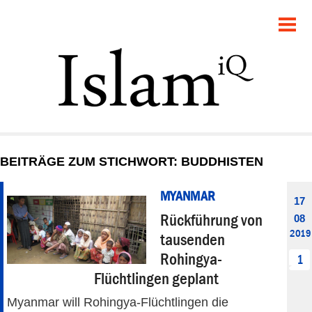
POLITIK
GESELLSCHAFT
STARTSEITE
FEUILLETON
BEITRÄGE ZUM STICHWORT: BUDDHISTEN
RECHT
MYANMAR
17
DEBATTE
Rückführung von
08
2019
tausenden
PANORAMA
Rohingya-
1
Flüchtlingen geplant
Myanmar will Rohingya-Flüchtlingen die