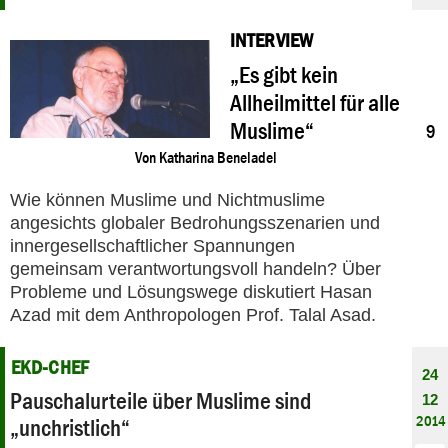
INTERVIEW
18
„Es gibt kein
06
2017
Allheilmittel für alle
Muslime“
9
Von
Katharina Beneladel
Wie können Muslime und Nichtmuslime
angesichts globaler Bedrohungsszenarien und
innergesellschaftlicher Spannungen
gemeinsam verantwortungsvoll handeln? Über
Probleme und Lösungswege diskutiert Hasan
Azad mit dem Anthropologen Prof. Talal Asad.
EKD-CHEF
24
Pauschalurteile über Muslime sind
12
2014
„unchristlich“