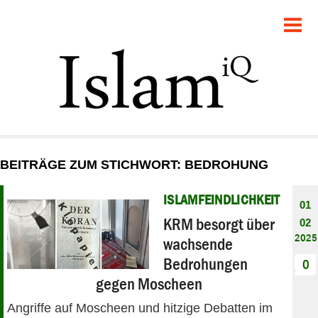
POLITIK
GESELLSCHAFT
STARTSEITE
FEUILLETON
BEITRÄGE ZUM STICHWORT: BEDROHUNG
RECHT
ISLAMFEINDLICHKEIT
01
DEBATTE
KRM besorgt über
02
2025
wachsende
PANORAMA
Bedrohungen
0
gegen Moscheen
Angriffe auf Moscheen und hitzige Debatten im