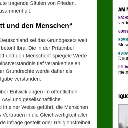
eute tragende Säulen von Frieden,
AM 
 Zusammenhalt.
NACH
verd
ott und den Menschen“
GLOS
Deutschland sei das Grundgesetz weit
KOMM
Mosc
 betont Ibra. Die in der Präambel
#BRAN
Gott und den Menschen“ spiegele Werte
Deut
lbstverständnis tief verankert seien.
DEUTS
er Grundrechte werde daher als
mein
fgabe verstanden.
ber Entwicklungen im öffentlichen
IQU
 Asyl und gesellschaftliche
in einer Weise geführt, die Menschen
ertrauen in die Gleichwertigkeit aller
infrage gestellt oder Religionsfreiheit