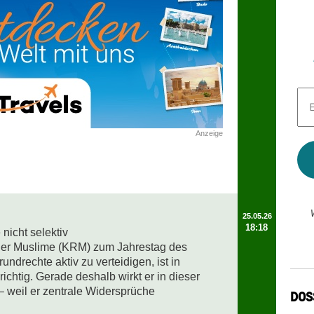
E-
Mai
Adr
*
Anzeige
25.05.26
18:18
nicht selektiv

der Muslime (KRM) zum Jahrestag des 
drechte aktiv zu verteidigen, ist in 
ichtig. Gerade deshalb wirkt er in dieser 
weil er zentrale Widersprüche 
DOS