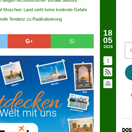
t wegen rechtsextremer Vorfälle bedroht
f Moschee: Land sieht keine konkrete Gefahr
elle Tendenz zu Radikalisierung
18
05
E-
2026
Mai
Adr
1
*
DOS