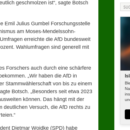
utlich geschmolzen ist“, sagte Botsch
 die Emil Julius Gumbel Forschungsstelle
emismus am Moses-Mendelssohn-
 Umfragen erreichte die AfD bundesweit
rozent. Wahlumfragen sind generell mit
es Forschers auch durch eine schärfere
 bekommen. „Wir haben die AfD in
Is
er Stammwählerschaft von bis zu einem
Bl
Na
 sagte Botsch. „Besonders seit etwa 2023
in
h ausweiten können. Das hängt mit der
un
 deutlichen Versuch, die AfD rechts zu
teien.“
ident Dietmar Woidke (SPD) habe