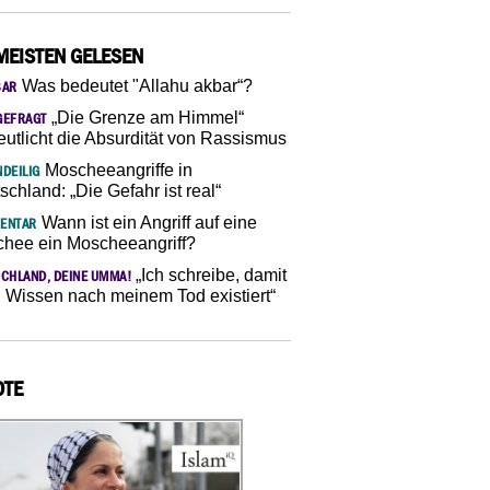
MEISTEN GELESEN
Was bedeutet "Allahu akbar“?
SAR
„Die Grenze am Himmel“
GEFRAGT
eutlicht die Absurdität von Rassismus
Moscheeangriffe in
DEILIG
schland: „Die Gefahr ist real“
Wann ist ein Angriff auf eine
ENTAR
hee ein Moscheeangriff?
„Ich schreibe, damit
CHLAND, DEINE UMMA!
 Wissen nach meinem Tod existiert“
OTE