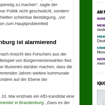
spenstig zu machen“, sagte der
iese Politik nicht geschwächt, sondern
AM 
hielten scheinbar Bestätigung, „vor
GLOS
tion zum Hauptproblemfeld
NACH
verd
#BRAN
nburg ist alarmierend
Deut
KOMM
Mosc
 nach Ansicht des Forschers aus der
DEUTS
Beispiel von Bürgermeisterwahlen fest.
mein
ne Illusionen darüber machen, dass die
kommenden Jahren weitere kommunale
sondere auf der Ebene der
IQU
10. Mai erstmals ein AfD-Kandidat eine
meister in Brandenburg
. „Dass es der