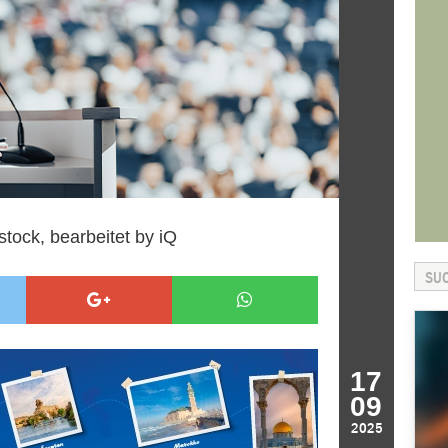
stock, bearbeitet by iQ
17
09
2025