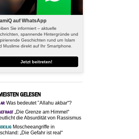
lamiQ auf WhatsApp
eiben Sie informiert – aktuelle
chrichten, spannende Hintergründe und
spirierende Geschichten rund um Islam
d Muslime direkt auf Ihr Smartphone.
Jetzt beitreten!
MEISTEN GELESEN
Was bedeutet "Allahu akbar“?
SAR
„Die Grenze am Himmel“
GEFRAGT
eutlicht die Absurdität von Rassismus
Moscheeangriffe in
DEILIG
schland: „Die Gefahr ist real“