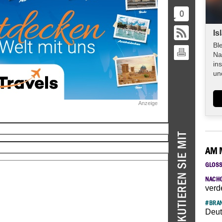
0
Is
Bl
Na
in
un
Anzeige
AM 
GLOS
NACH
verd
#BRAN
Deut