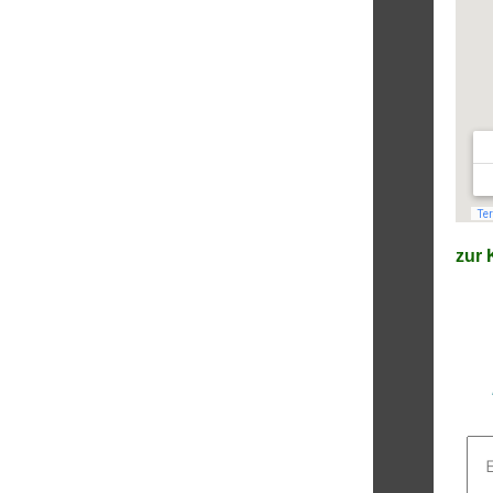
zur K
E-
Mai
Adr