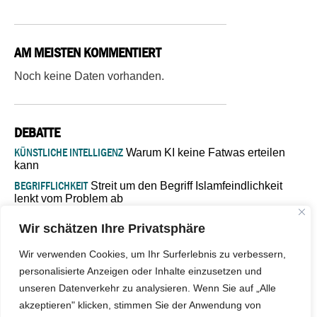
AM MEISTEN KOMMENTIERT
Noch keine Daten vorhanden.
DEBATTE
KÜNSTLICHE INTELLIGENZ
Warum KI keine Fatwas erteilen
kann
BEGRIFFLICHKEIT
Streit um den Begriff Islamfeindlichkeit
lenkt vom Problem ab
MARŠ MIRA
„In Bosnien endet der Weg, doch die
Wir schätzen Ihre Privatsphäre
Verantwortung bleibt“
ISLAMISCHE FAKULTÄT IN MÜNSTER
Eine kritische Schwelle für
Wir verwenden Cookies, um Ihr Surferlebnis zu verbessern,
die deutsche Religionspolitik
personalisierte Anzeigen oder Inhalte einzusetzen und
GASTBEITRAG
Warum die muslimische Welt eine neue
unseren Datenverkehr zu analysieren. Wenn Sie auf „Alle
Soziologie braucht
akzeptieren" klicken, stimmen Sie der Anwendung von