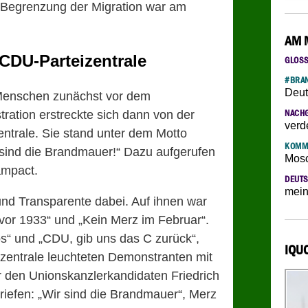
 Begrenzung der Migration war am
AM 
CDU-Parteizentrale
GLOS
#BRAN
Deut
 Menschen zunächst vor dem
ation erstreckte sich dann von der
NACH
verd
ntrale. Sie stand unter dem Motto
KOMM
 sind die Brandmauer!“ Dazu aufgerufen
Mosc
mpact.
DEUTS
mein
und Transparente dabei. Auf ihnen war
 vor 1933“ und „Kein Merz im Februar“.
os“ und „CDU, gib uns das C zurück“,
IQU
izentrale leuchteten Demonstranten mit
r den Unionskanzlerkandidaten Friedrich
iefen: „Wir sind die Brandmauer“, Merz