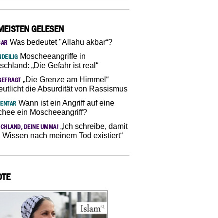
MEISTEN GELESEN
Was bedeutet "Allahu akbar“?
SAR
Moscheeangriffe in
DEILIG
schland: „Die Gefahr ist real“
„Die Grenze am Himmel“
GEFRAGT
eutlicht die Absurdität von Rassismus
Wann ist ein Angriff auf eine
ENTAR
hee ein Moscheeangriff?
„Ich schreibe, damit
CHLAND, DEINE UMMA!
 Wissen nach meinem Tod existiert“
OTE