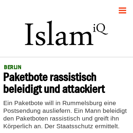
STARTSEITE
POLITIK
GESELLSCHAFT
PANORAMA
BERLIN
Paketbote rassistisch
RECHT
beleidigt und attackiert
FEUILLETON
Ein Paketbote will in Rummelsburg eine
DEBATTE
Postsendung ausliefern. Ein Mann beleidigt
den Paketboten rassistisch und greift ihn
Körperlich an. Der Staatsschutz ermittelt.