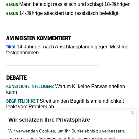
Mann beleidigt rassistisch und schlägt 18-Jährigen
BERLIN
14-Jährige attackiert und rassistisch beleidigt
BERLIN
AM MEISTEN KOMMENTIERT
14-Jähriger nach Anschlagsplänen gegen Muslime
TIROL
festgenommen
DEBATTE
KÜNSTLICHE INTELLIGENZ
Warum KI keine Fatwas erteilen
kann
BEGRIFFLICHKEIT
Streit um den Begriff Islamfeindlichkeit
lenkt vom Problem ab
MARŠ MIRA
„In Bosnien endet der Weg, doch die
Wir schätzen Ihre Privatsphäre
Verantwortung bleibt“
ISLAMISCHE FAKULTÄT IN MÜNSTER
Eine kritische Schwelle für
Wir verwenden Cookies, um Ihr Surferlebnis zu verbessern,
die deutsche Religionspolitik
personalisierte Anzeigen oder Inhalte einzusetzen und