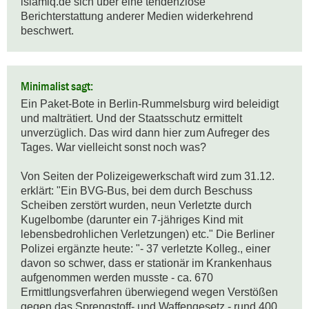
islamiq.de sich über eine tendenziöse 
Berichterstattung anderer Medien widerkehrend 
beschwert.
Minimalist sagt:
Ein Paket-Bote in Berlin-Rummelsburg wird beleidigt 
und malträtiert. Und der Staatsschutz ermittelt 
unverzüglich. Das wird dann hier zum Aufreger des 
Tages. War vielleicht sonst noch was? 

Von Seiten der Polizeigewerkschaft wird zum 31.12. 
erklärt: "Ein BVG-Bus, bei dem durch Beschuss 
Scheiben zerstört wurden, neun Verletzte durch 
Kugelbombe (darunter ein 7-jähriges Kind mit 
lebensbedrohlichen Verletzungen) etc." Die Berliner 
Polizei ergänzte heute: "- 37 verletzte Kolleg., einer 
davon so schwer, dass er stationär im Krankenhaus 
aufgenommen werden musste - ca. 670 
Ermittlungsverfahren überwiegend wegen Verstößen 
gegen das Sprengstoff- und Waffengesetz - rund 400 