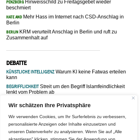
Hinweisschild zu Freitagsgebet wieder
PENZBERG
beschmiert
Mehr Hass im Internet nach CSD-Anschlag in
HATE AND
Berlin
KRM verurteilt Anschlag in Berlin und ruft zu
BERLIN
Zusammenhalt auf
DEBATTE
KÜNSTLICHE INTELLIGENZ
Warum KI keine Fatwas erteilen
kann
BEGRIFFLICHKEIT
Streit um den Begriff Islamfeindlichkeit
lenkt vom Problem ab
MARŠ MIRA
„In Bosnien endet der Weg, doch die
Wir schätzen Ihre Privatsphäre
Verantwortung bleibt“
ISLAMISCHE FAKULTÄT IN MÜNSTER
Eine kritische Schwelle für
Wir verwenden Cookies, um Ihr Surferlebnis zu verbessern,
die deutsche Religionspolitik
personalisierte Anzeigen oder Inhalte einzusetzen und
GASTBEITRAG
Warum die muslimische Welt eine neue
unseren Datenverkehr zu analysieren. Wenn Sie auf „Alle
Soziologie braucht
akzeptieren" klicken, stimmen Sie der Anwendung von