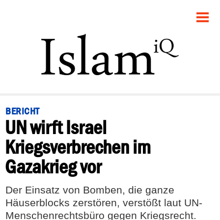
STARTSEITE
POLITIK
PANORAMA
GESELLSCHAFT
BERICHT
UN wirft Israel
RECHT
Kriegsverbrechen im
FEUILLETON
Gazakrieg vor
DEBATTE
Der Einsatz von Bomben, die ganze
Häuserblocks zerstören, verstößt laut UN-
Menschenrechtsbüro gegen Kriegsrecht.