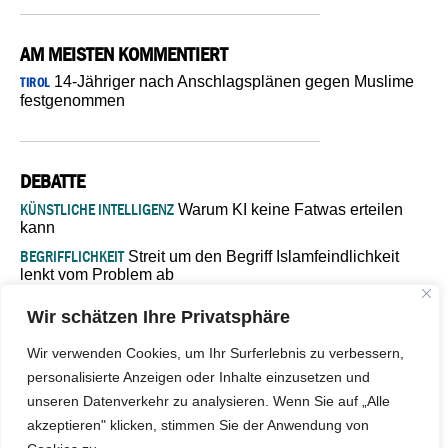
AM MEISTEN KOMMENTIERT
14-Jähriger nach Anschlagsplänen gegen Muslime
TIROL
festgenommen
DEBATTE
KÜNSTLICHE INTELLIGENZ
Warum KI keine Fatwas erteilen
kann
BEGRIFFLICHKEIT
Streit um den Begriff Islamfeindlichkeit
lenkt vom Problem ab
MARŠ MIRA
„In Bosnien endet der Weg, doch die
Wir schätzen Ihre Privatsphäre
Verantwortung bleibt“
ISLAMISCHE FAKULTÄT IN MÜNSTER
Eine kritische Schwelle für
Wir verwenden Cookies, um Ihr Surferlebnis zu verbessern,
die deutsche Religionspolitik
personalisierte Anzeigen oder Inhalte einzusetzen und
GASTBEITRAG
Warum die muslimische Welt eine neue
unseren Datenverkehr zu analysieren. Wenn Sie auf „Alle
Soziologie braucht
akzeptieren" klicken, stimmen Sie der Anwendung von