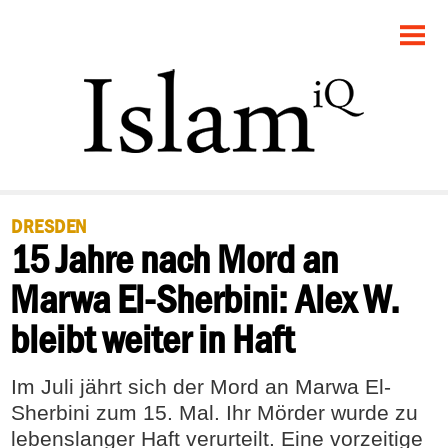
STARTSEITE
POLITIK
RECHT
GESELLSCHAFT
DRESDEN
15 Jahre nach Mord an
PANORAMA
Marwa El-Sherbini: Alex W.
FEUILLETON
bleibt weiter in Haft
DEBATTE
Im Juli jährt sich der Mord an Marwa El-
Sherbini zum 15. Mal. Ihr Mörder wurde zu
lebenslanger Haft verurteilt. Eine vorzeitige