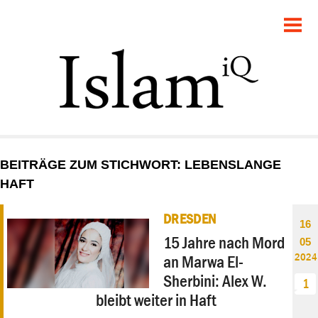
POLITIK
GESELLSCHAFT
STARTSEITE
FEUILLETON
BEITRÄGE ZUM STICHWORT: LEBENSLANGE
RECHT
HAFT
DEBATTE
DRESDEN
16
15 Jahre nach Mord
05
PANORAMA
2024
an Marwa El-
Sherbini: Alex W.
1
bleibt weiter in Haft