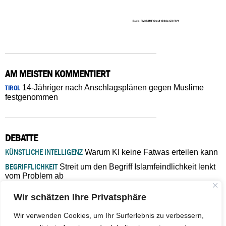
AM MEISTEN KOMMENTIERT
14-Jähriger nach Anschlagsplänen gegen Muslime
TIROL
festgenommen
DEBATTE
KÜNSTLICHE INTELLIGENZ
Warum KI keine Fatwas erteilen kann
BEGRIFFLICHKEIT
Streit um den Begriff Islamfeindlichkeit lenkt
vom Problem ab
MARŠ MIRA
„In Bosnien endet der Weg, doch die
Wir schätzen Ihre Privatsphäre
Verantwortung bleibt“
ISLAMISCHE FAKULTÄT IN MÜNSTER
Eine kritische Schwelle für
Wir verwenden Cookies, um Ihr Surferlebnis zu verbessern,
die deutsche Religionspolitik