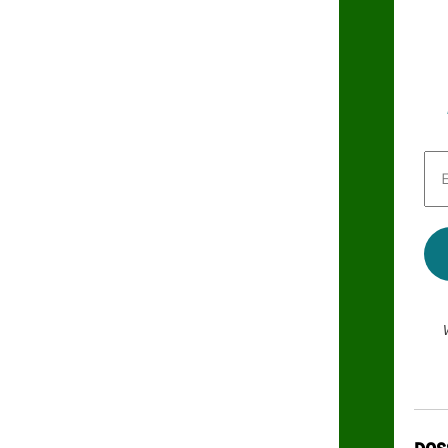
E-
Mai
Adr
*