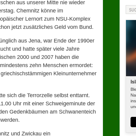
schen aus unserer Mitte nie wieder
nerstag. Chemnitz könne im
uropäischer Lernort zum NSU-Komplex
hon jetzt zusätzliches Geld vom Bund.
ünglich aus Jena, war Ende der 1990er
ucht und hatte später viele Jahre
Zwischen 2000 und 2007 haben die
d mindestens zehn Menschen ermordet:
n griechischstämmigen Kleinunternehmer
Is
Bl
 sich die Terrorzelle selbst enttarnt.
Na
in
1.00 Uhr mit einer Schweigeminute der
un
n den Gedenkbäumen am Schwanenteich
 werden.
nitz und Zwickau ein