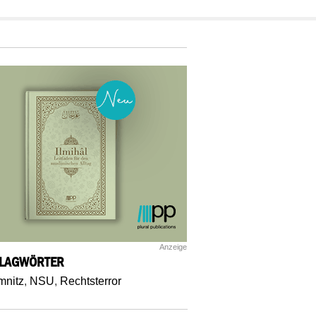
Anzeige
LAGWÖRTER
nitz
,
NSU
,
Rechtsterror