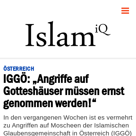
STARTSEITE
POLITIK
PANORAMA
GESELLSCHAFT
ÖSTERREICH
IGGÖ: „Angriffe auf
RECHT
Gotteshäuser müssen ernst
FEUILLETON
genommen werden!“
DEBATTE
In den vergangenen Wochen ist es vermehrt
zu Angriffen auf Moscheen der Islamischen
Glaubensgemeinschaft in Österreich (IGGÖ)