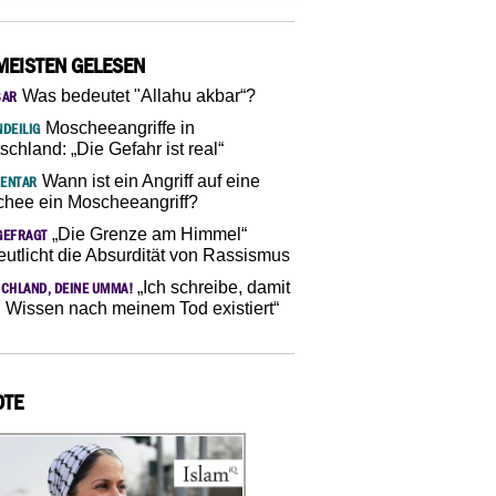
MEISTEN GELESEN
Was bedeutet "Allahu akbar“?
SAR
Moscheeangriffe in
DEILIG
schland: „Die Gefahr ist real“
Wann ist ein Angriff auf eine
ENTAR
hee ein Moscheeangriff?
„Die Grenze am Himmel“
GEFRAGT
eutlicht die Absurdität von Rassismus
„Ich schreibe, damit
CHLAND, DEINE UMMA!
 Wissen nach meinem Tod existiert“
OTE