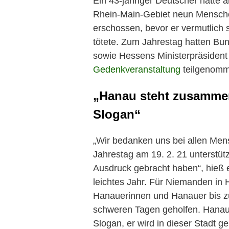
Ein 43-jähriger Deutscher hatte 
Rhein-Main-Gebiet neun Mensche
erschossen, bevor er vermutlich s
tötete. Zum Jahrestag hatten Bu
sowie Hessens Ministerpräsident 
Gedenkveranstaltung
teilgenomm
„Hanau
steht zusammen 
Slogan“
„Wir bedanken uns bei allen Me
Jahrestag am 19. 2. 21 unterstütz
Ausdruck gebracht haben“, hieß e
leichtes Jahr. Für Niemanden in
Hanauerinnen und Hanauer bis zu
schweren Tagen geholfen.
Hana
Slogan, er wird in dieser Stadt g