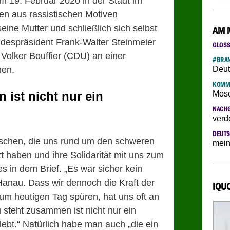
am 19. Februar 2020 in der Stadt im
n aus rassistischen Motiven
eine Mutter und schließlich sich selbst
AM 
ndespräsident Frank-Walter Steinmeier
GLOS
Volker Bouffier (CDU) an einer
#BRAN
en.
Deut
KOMM
ist nicht nur ein
Mosc
NACH
verd
DEUTS
nschen, die uns rund um den schweren
mein
t haben und ihre Solidarität mit uns zum
s in dem Brief. „Es war sicher kein
Hanau
. Dass wir dennoch die Kraft der
IQU
m heutigen Tag spüren, hat uns oft an
u
steht zusammen ist nicht nur ein
elebt.“ Natürlich habe man auch „die ein