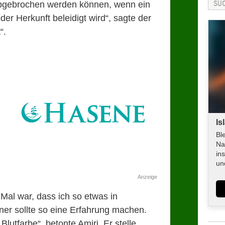
abgebrochen werden können, wenn ein
er Herkunft beleidigt wird“, sagte der
“.
Is
Bl
Na
in
un
Anzeige
 Mal war, dass ich so etwas in
ner sollte so eine Erfahrung machen.
lutfarbe“, betonte Amiri. Er stelle