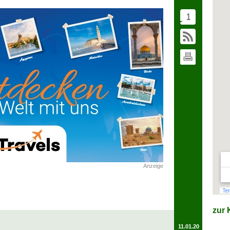
1
Anzeige
zur K
11.01.20