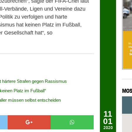
abzubrechen“, sagte der FIFA-Chef laut
ball-Verbände, Ligen und Vereine dazu
Politik zu verfolgen und harte
ismus hat keinen Platz im Fußball,
r Gesellschaft hat“, so
ert härtere Strafen gegen Rassismus
MOS
einen Platz im Fußball“
ller müssen selbst entscheiden
11
01
2020