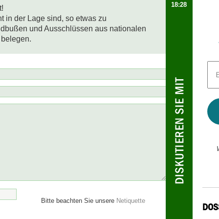
18:28
!

t in der Lage sind, so etwas zu 
eldbußen und Ausschlüssen aus nationalen 
 belegen.
E-
Mai
Adr
*
Bitte beachten Sie unsere
Netiquette
DOS