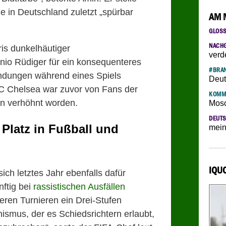
e in Deutschland zuletzt „spürbar
AM 
GLOS
NACH
ris dunkelhäutiger
verd
nio Rüdiger für ein konsequenteres
#BRAN
indungen während eines Spiels
Deut
FC Chelsea war zuvor von Fans der
KOMM
en verhöhnt worden.
Mosc
DEUTS
Platz in Fußball und
mein
IQU
sich letztes Jahr ebenfalls dafür
ftig bei
rassistischen Ausfällen
ren Turnieren ein Drei-Stufen
ismus, der es Schiedsrichtern erlaubt,