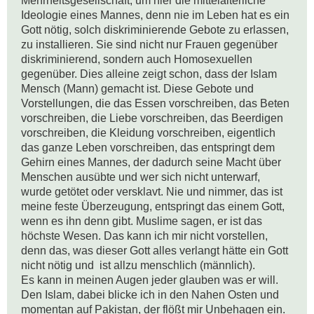
Mehrheitsgesellschaft, um hier die mittelalterliche 
Ideologie eines Mannes, denn nie im Leben hat es ein 
Gott nötig, solch diskriminierende Gebote zu erlassen, 
zu installieren. Sie sind nicht nur Frauen gegenüber 
diskriminierend, sondern auch Homosexuellen 
gegenüber. Dies alleine zeigt schon, dass der Islam 
Mensch (Mann) gemacht ist. Diese Gebote und 
Vorstellungen, die das Essen vorschreiben, das Beten 
vorschreiben, die Liebe vorschreiben, das Beerdigen 
vorschreiben, die Kleidung vorschreiben, eigentlich 
das ganze Leben vorschreiben, das entspringt dem 
Gehirn eines Mannes, der dadurch seine Macht über 
Menschen ausübte und wer sich nicht unterwarf, 
wurde getötet oder versklavt. Nie und nimmer, das ist 
meine feste Überzeugung, entspringt das einem Gott, 
wenn es ihn denn gibt. Muslime sagen, er ist das 
höchste Wesen. Das kann ich mir nicht vorstellen, 
denn das, was dieser Gott alles verlangt hätte ein Gott 
nicht nötig und  ist allzu menschlich (männlich). 

Es kann in meinen Augen jeder glauben was er will. 
Den Islam, dabei blicke ich in den Nahen Osten und 
momentan auf Pakistan, der flößt mir Unbehagen ein. 