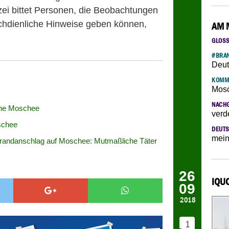
lizei bittet Personen, die Beobachtungen
chdienliche Hinweise geben können,
AM 
GLOS
#BRAN
Deut
KOMM
Mosc
NACH
che Moschee
verd
schee
DEUTS
mein
randanschlag auf Moschee: Mutmaßliche Täter
26
IQU
09
2018
1