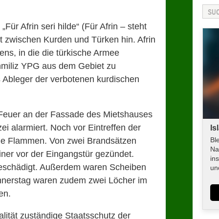
ür Afrin seri hilde“ (Für Afrin – steht
kt zwischen Kurden und Türken hin. Afrin
ens, in die die türkische Armee
nmiliz YPG aus dem Gebiet zu
als Ableger der verbotenen kurdischen
 Feuer an der Fassade des Mietshauses
i alarmiert. Noch vor Eintreffen der
Is
ie Flammen. Von zwei Brandsätzen
Bl
Na
iner vor der Eingangstür gezündet.
in
eschädigt. Außerdem waren Scheiben
un
nnerstag waren zudem zwei Löcher im
en.
nalität zuständige Staatsschutz der