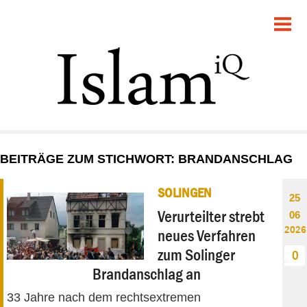
POLITIK
GESELLSCHAFT
STARTSEITE
FEUILLETON
BEITRÄGE ZUM STICHWORT: BRANDANSCHLAG
RECHT
SOLINGEN
25
DEBATTE
Verurteilter strebt
06
2026
neues Verfahren
PANORAMA
zum Solinger
0
Brandanschlag an
33 Jahre nach dem rechtsextremen