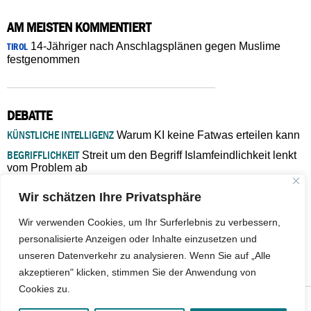
AM MEISTEN KOMMENTIERT
14-Jähriger nach Anschlagsplänen gegen Muslime
TIROL
festgenommen
DEBATTE
KÜNSTLICHE INTELLIGENZ
Warum KI keine Fatwas erteilen kann
BEGRIFFLICHKEIT
Streit um den Begriff Islamfeindlichkeit lenkt
vom Problem ab
MARŠ MIRA
„In Bosnien endet der Weg, doch die
Wir schätzen Ihre Privatsphäre
Verantwortung bleibt“
ISLAMISCHE FAKULTÄT IN MÜNSTER
Eine kritische Schwelle für
Wir verwenden Cookies, um Ihr Surferlebnis zu verbessern,
die deutsche Religionspolitik
personalisierte Anzeigen oder Inhalte einzusetzen und
GASTBEITRAG
Warum die muslimische Welt eine neue
unseren Datenverkehr zu analysieren. Wenn Sie auf „Alle
Soziologie braucht
akzeptieren" klicken, stimmen Sie der Anwendung von
Cookies zu.
© 2026 - IslamiQ. Alle Rechte vorbehalten.