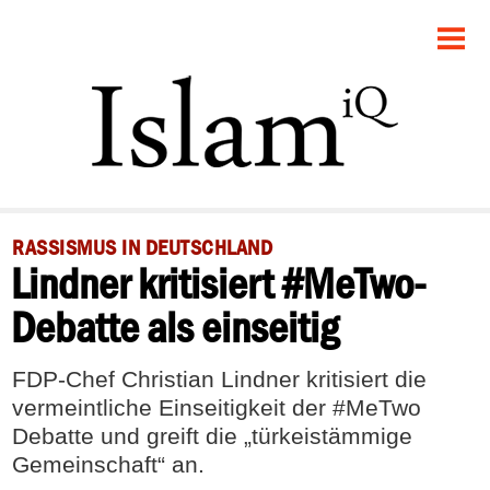
STARTSEITE
GESELLSCHAFT
POLITIK
PANORAMA
RASSISMUS IN DEUTSCHLAND
Lindner kritisiert #MeTwo-
RECHT
Debatte als einseitig
FEUILLETON
FDP-Chef Christian Lindner kritisiert die
DEBATTE
vermeintliche Einseitigkeit der #MeTwo
Debatte und greift die „türkeistämmige
Gemeinschaft“ an.