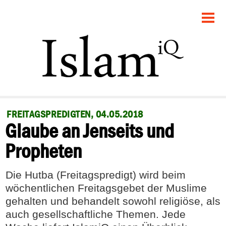
STARTSEITE
POLITIK
GESELLSCHAFT
PANORAMA
FREITAGSPREDIGTEN, 04.05.2018
Glaube an Jenseits und
RECHT
Propheten
FEUILLETON
Die Hutba (Freitagspredigt) wird beim
DEBATTE
wöchentlichen Freitagsgebet der Muslime
gehalten und behandelt sowohl religiöse, als
auch gesellschaftliche Themen. Jede