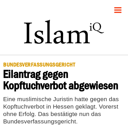
STARTSEITE
POLITIK
RECHT
GESELLSCHAFT
BUNDESVERFASSUNGSGERICHT
Eilantrag gegen
PANORAMA
Kopftuchverbot abgewiesen
FEUILLETON
Eine muslimische Juristin hatte gegen das
DEBATTE
Kopftuchverbot in Hessen geklagt. Vorerst
ohne Erfolg. Das bestätigte nun das
Bundesverfassungsgericht.