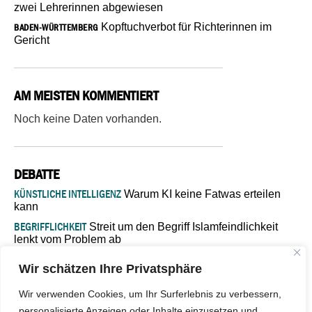
zwei Lehrerinnen abgewiesen
Kopftuchverbot für Richterinnen im
BADEN-WÜRTTEMBERG
Gericht
AM MEISTEN KOMMENTIERT
Noch keine Daten vorhanden.
DEBATTE
KÜNSTLICHE INTELLIGENZ
Warum KI keine Fatwas erteilen
kann
BEGRIFFLICHKEIT
Streit um den Begriff Islamfeindlichkeit
lenkt vom Problem ab
MARŠ MIRA
„In Bosnien endet der Weg, doch die
Wir schätzen Ihre Privatsphäre
Verantwortung bleibt“
ISLAMISCHE FAKULTÄT IN MÜNSTER
Eine kritische Schwelle für
Wir verwenden Cookies, um Ihr Surferlebnis zu verbessern,
die deutsche Religionspolitik
personalisierte Anzeigen oder Inhalte einzusetzen und