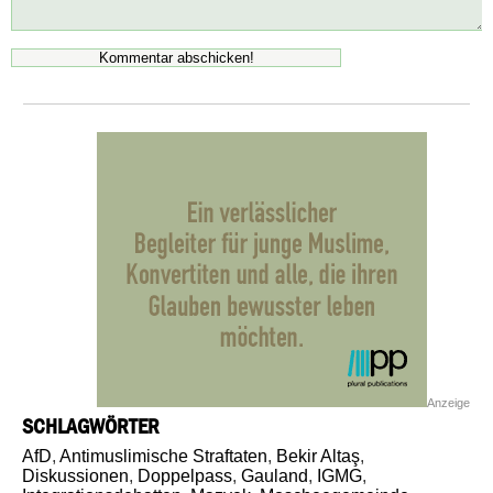
Anzeige
SCHLAGWÖRTER
AfD
,
Antimuslimische Straftaten
,
Bekir Altaş
,
Diskussionen
,
Doppelpass
,
Gauland
,
IGMG
,