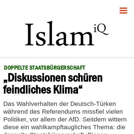
STARTSEITE
POLITIK
GESELLSCHAFT
PANORAMA
DOPPELTE STAATSBÜRGERSCHAFT
„Diskussionen schüren
RECHT
feindliches Klima“
FEUILLETON
Das Wahlverhalten der Deutsch-Türken
DEBATTE
während des Referendums missfiel vielen
Politiker, vor allem der AfD. Seitdem wittern
diese ein wahlkampftaugliches Thema: die