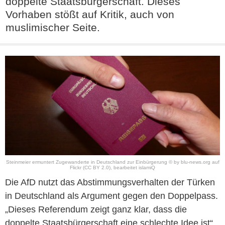
doppelte Staatsbürgerschaft. Dieses
Vorhaben stößt auf Kritik, auch von
muslimischer Seite.
Steinmeier ermuntert Zugewanderte in Deutschland zur Einbürgerung © by blu-news.org auf
Flickr (CC BY 2.0), bearbeitet islamiQ
Die AfD nutzt das Abstimmungsverhalten der Türken
in Deutschland als Argument gegen den Doppelpass.
„Dieses Referendum zeigt ganz klar, dass die
doppelte Staatsbürgerschaft eine schlechte Idee ist“,