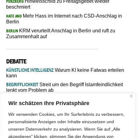
Hinweisschild zu Freitagsgebet wieder
PENZBERG
beschmiert
Mehr Hass im Internet nach CSD-Anschlag in
HATE AND
Berlin
KRM verurteilt Anschlag in Berlin und ruft zu
BERLIN
Zusammenhalt auf
DEBATTE
KÜNSTLICHE INTELLIGENZ
Warum KI keine Fatwas erteilen
kann
BEGRIFFLICHKEIT
Streit um den Begriff Islamfeindlichkeit
lenkt vom Problem ab
MARŠ MIRA
„In Bosnien endet der Weg, doch die
Wir schätzen Ihre Privatsphäre
Verantwortung bleibt“
ISLAMISCHE FAKULTÄT IN MÜNSTER
Eine kritische Schwelle für
Wir verwenden Cookies, um Ihr Surferlebnis zu verbessern,
die deutsche Religionspolitik
personalisierte Anzeigen oder Inhalte einzusetzen und
GASTBEITRAG
Warum die muslimische Welt eine neue
unseren Datenverkehr zu analysieren. Wenn Sie auf „Alle
Soziologie braucht
akzeptieren" klicken, stimmen Sie der Anwendung von