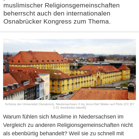
muslimischer Religionsgemeinschaften
beherrscht auch den internationalen
Osnabrücker Kongress zum Thema.
Schloss der Universität Osnabrück, Niedersachsen © by
Jens-Olaf Walter
auf
Flickr
(CC BY
2.0)
, bearbeitet islamiQ
Warum fühlen sich Muslime in Niedersachsen im
Vergleich zu anderen Religionsgemeinschaften nicht
als ebenbürtig behandelt? Weil sie zu schnell mit