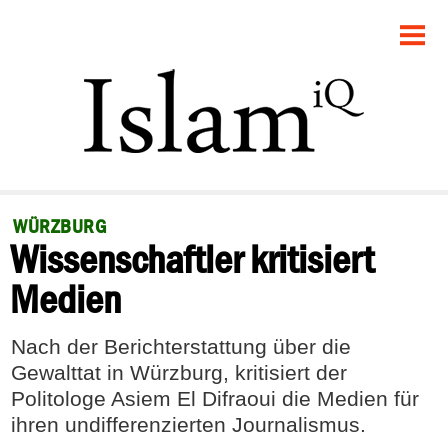
STARTSEITE
POLITIK
GESELLSCHAFT
PANORAMA
WÜRZBURG
Wissenschaftler kritisiert
RECHT
Medien
FEUILLETON
Nach der Berichterstattung über die
DEBATTE
Gewalttat in Würzburg, kritisiert der
Politologe Asiem El Difraoui die Medien für
ihren undifferenzierten Journalismus.