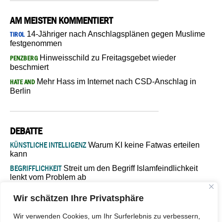
AM MEISTEN KOMMENTIERT
14-Jähriger nach Anschlagsplänen gegen Muslime
TIROL
festgenommen
Hinweisschild zu Freitagsgebet wieder
PENZBERG
beschmiert
Mehr Hass im Internet nach CSD-Anschlag in
HATE AND
Berlin
DEBATTE
KÜNSTLICHE INTELLIGENZ
Warum KI keine Fatwas erteilen
kann
BEGRIFFLICHKEIT
Streit um den Begriff Islamfeindlichkeit
lenkt vom Problem ab
MARŠ MIRA
„In Bosnien endet der Weg, doch die
Wir schätzen Ihre Privatsphäre
Verantwortung bleibt“
ISLAMISCHE FAKULTÄT IN MÜNSTER
Eine kritische Schwelle für
Wir verwenden Cookies, um Ihr Surferlebnis zu verbessern,