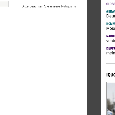
GLOS
Bitte beachten Sie unsere
Netiquette
#BRAN
Deut
KOMM
Mosc
NACH
verd
DEUTS
mein
IQU