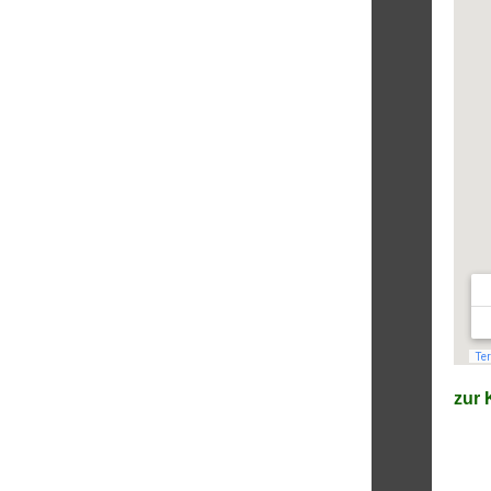
zur K