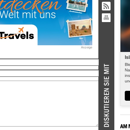
Anzeige
Is
Bl
Na
in
un
AM 