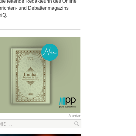
die leitende Redakteurin des Online
richten- und Debattenmagazins
miQ.
Anzeige