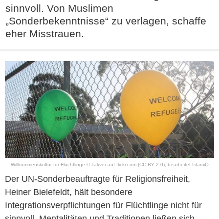
sinnvoll. Von Muslimen
„Sonderbekenntnisse“ zu verlagen, schaffe
eher Misstrauen.
Willkommenskultur für Flüchtlinge © Takver auf flickr.com (CC BY 2.0), bearbeitet IslamiQ
Der UN-Sonderbeauftragte für Religionsfreiheit,
Heiner Bielefeldt, hält besondere
Integrationsverpflichtungen für Flüchtlinge nicht für
sinnvoll. Mentalitäten und Traditionen ließen sich