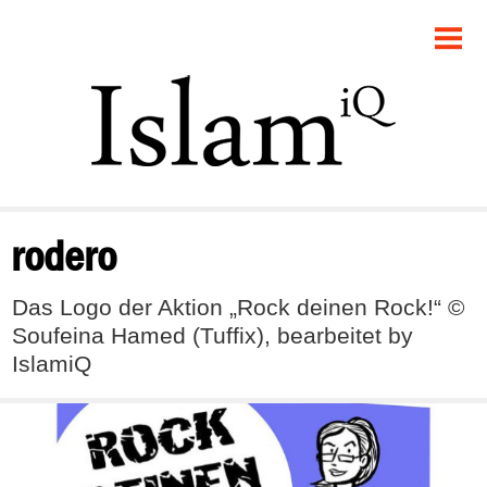
POLITIK
GESELLSCHAFT
STARTSEITE
FEUILLETON
rodero
RECHT
Das Logo der Aktion „Rock deinen Rock!“ ©
DEBATTE
Soufeina Hamed (Tuffix), bearbeitet by
IslamiQ
PANORAMA