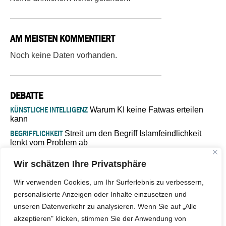
AM MEISTEN KOMMENTIERT
Noch keine Daten vorhanden.
DEBATTE
KÜNSTLICHE INTELLIGENZ
Warum KI keine Fatwas erteilen
kann
BEGRIFFLICHKEIT
Streit um den Begriff Islamfeindlichkeit
lenkt vom Problem ab
MARŠ MIRA
„In Bosnien endet der Weg, doch die
Wir schätzen Ihre Privatsphäre
Verantwortung bleibt“
ISLAMISCHE FAKULTÄT IN MÜNSTER
Eine kritische Schwelle für
Wir verwenden Cookies, um Ihr Surferlebnis zu verbessern,
die deutsche Religionspolitik
personalisierte Anzeigen oder Inhalte einzusetzen und
GASTBEITRAG
Warum die muslimische Welt eine neue
unseren Datenverkehr zu analysieren. Wenn Sie auf „Alle
Soziologie braucht
akzeptieren" klicken, stimmen Sie der Anwendung von