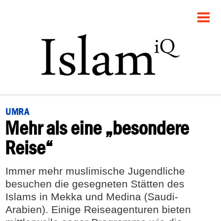
STARTSEITE
POLITIK
PANORAMA
GESELLSCHAFT
UMRA
Mehr als eine „besondere
RECHT
Reise“
FEUILLETON
Immer mehr muslimische Jugendliche
DEBATTE
besuchen die gesegneten Stätten des
Islams in Mekka und Medina (Saudi-
Arabien). Einige Reiseagenturen bieten